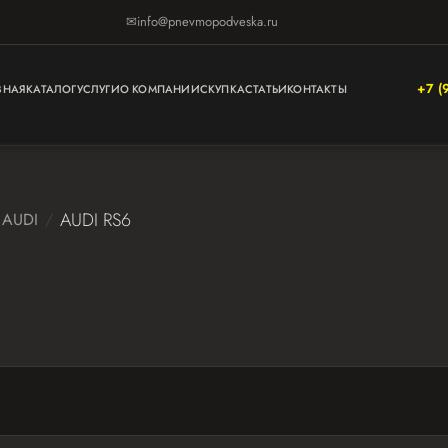
✉
info@pnevmopodveska.ru
+7 (
ВНАЯ
КАТАЛОГ
УСЛУГИ
О КОМПАНИИ
СКУПКА
СТАТЬИ
КОНТАКТЫ
AUDI RS6
AUDI