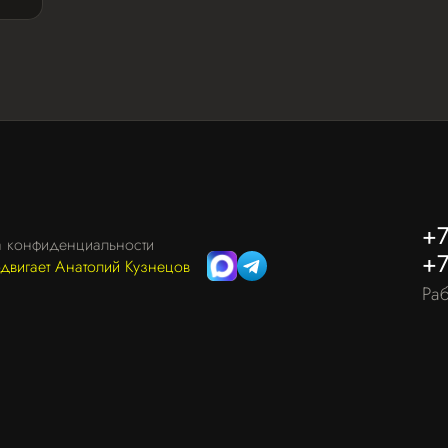
+7
а конфиденциальности
+7
одвигает Анатолий Кузнецов
Раб