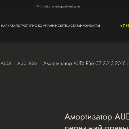
✉
info@pnevmopodveska.ru
+7 (
ВНАЯ
КАТАЛОГ
УСЛУГИ
О КОМПАНИИ
СКУПКА
СТАТЬИ
КОНТАКТЫ
Амортизатор AUDI RS6 С7 2013-2018 
AUDI
AUDI RS6
Амортизатор AUD
передний правы