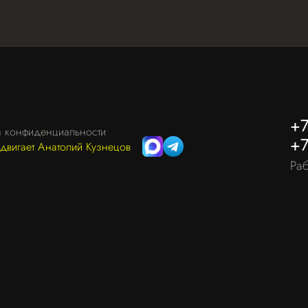
+7
а конфиденциальности
+7
одвигает Анатолий Кузнецов
Раб