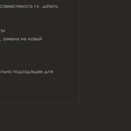
овместимость т.к. деталь
ти
ь, замена на новый
деально подходящим для