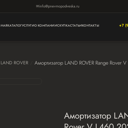
✉
info@pnevmopodveska.ru
+7 (
ВНАЯ
КАТАЛОГ
УСЛУГИ
О КОМПАНИИ
СКУПКА
СТАТЬИ
КОНТАКТЫ
Амортизатор LAND ROVER Range Rover V
LAND ROVER
Амортизатор LA
Rover V L460 2