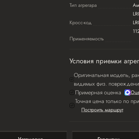
Тип агрегара
Ам
LR
Кросс-код
LR
11
Применяемость
Условия приемки агрег
Оригинальная модель, ран
видимых физ. повреждени
Примерная оценка
Оце
Точная цена только по пр
Построить маршрут