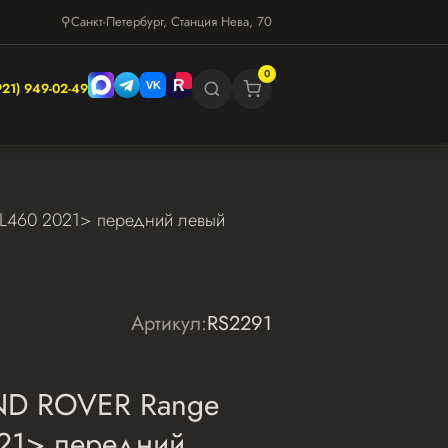
⚲
Санкт-Петербург, Станция Нева, 70
0
921) 949-02-49
 L460 2021> передний левый
Артикул:
RS2291
ND ROVER Range
021> передний