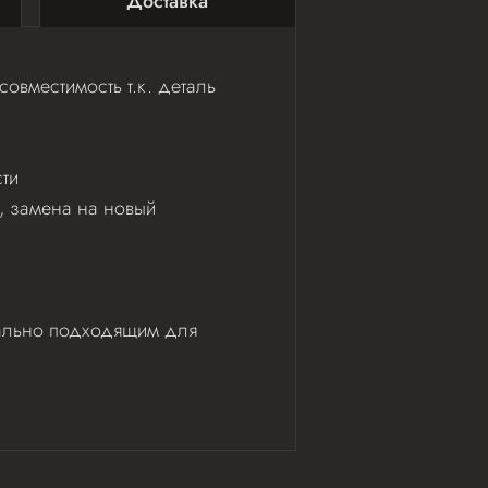
Доставка
овместимость т.к. деталь
ти
ь, замена на новый
деально подходящим для