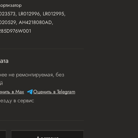
ортизатор
023573, LR012996, LR012995,
020529, AH4218080AD,
285D976W001
ата
ее не ремонтируемая, без
й
нить в Мах
Оценить в Telegram
иезду в сервис