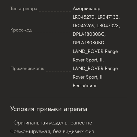
Тип агрегара
Амортизатор
LR045270, LR047132,
LR045269, LR047323,
Кросс-код
DPLA18080BC,
DPLA18080BD
LAND_ROVER Range
Rover Sport, II,
Применяемость
LAND_ROVER Range
Rover Sport, II
Рестайлинг
Условия приемки агрегата
Оригинальная модель, ранее не
ремонтируемая, без видимых физ.