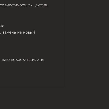
овместимость т.к. деталь
ти
ь, замена на новый
деально подходящим для