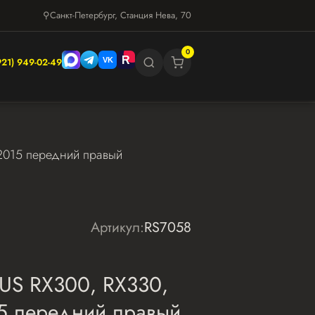
⚲
Санкт-Петербург, Станция Нева, 70
0
921) 949-02-49
2015 передний правый
Артикул:
RS7058
XUS RX300, RX330,
5 передний правый