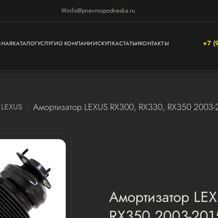
✉
info@pnevmopodveska.ru
+7 (
ВНАЯ
КАТАЛОГ
УСЛУГИ
О КОМПАНИИ
СКУПКА
СТАТЬИ
КОНТАКТЫ
Амортизатор LEXUS RX300, RX330, RX350 2003-
LEXUS
Амортизатор LE
RX350 2003-201