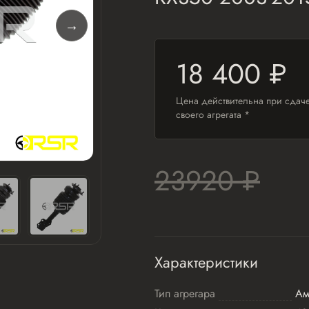
18 400 ₽
Цена действительна при сдач
своего агрегата *
23920 ₽
Характеристики
Тип агрегара
Ам