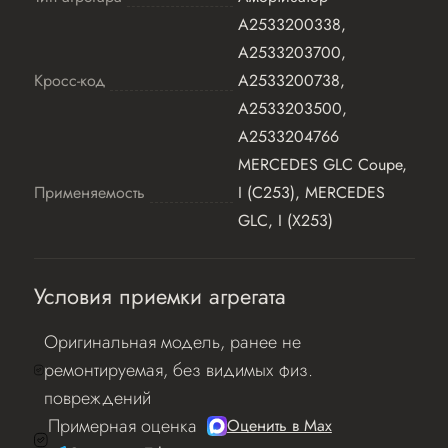
A2533200338,
A2533203700,
Кросс-код
A2533200738,
A2533203500,
A2533204766
MERCEDES GLC Coupe,
Применяемость
I (C253), MERCEDES
GLC, I (X253)
Условия приемки агрегата
Оригинальная модель, ранее не
ремонтируемая, без видимых физ.
повреждений
Примерная оценка
Оценить в Мах