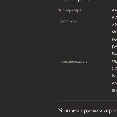
Тип агрегара
Ам
A2
Кросс-код
A2
ME
Ре
(W
Ре
Применяемость
ME
C2
IV
AM
II
Условия приемки агрег