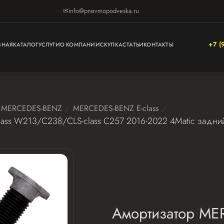
✉
info@pnevmopodveska.ru
+7 (
ВНАЯ
КАТАЛОГ
УСЛУГИ
О КОМПАНИИ
СКУПКА
СТАТЬИ
КОНТАКТЫ
MERCEDES-BENZ
MERCEDES-BENZ E-class
ass W213/C238/CLS-class C257 2016-2022 4Matic задни
Амортизатор ME