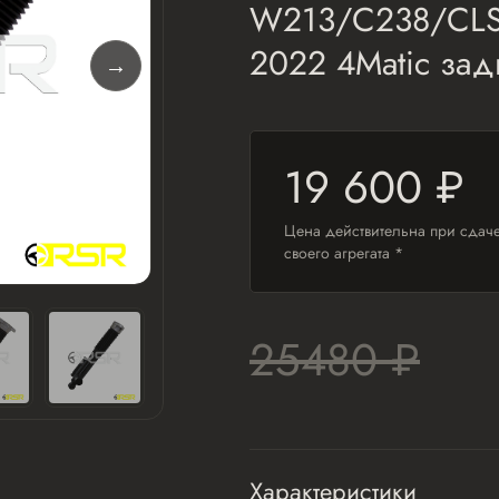
W213/C238/CLS-
2022 4Matic за
19 600 ₽
Цена действительна при сдач
своего агрегата *
25480 ₽
Характеристики