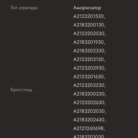
Тип агрегара
Амортизатор
A2123201530,
A2183200130,
A2123202530,
A2183201930,
A2183202330,
A2123203130,
A2123202930,
A2123201630,
A2123203230,
Кросс-код
A2183200230,
A2123202630,
A2183202030,
A2183202430,
A2121260698,
A2183201030,