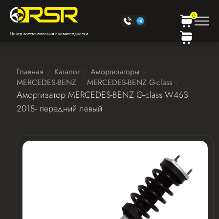
0
Центр восстановления пневмоподвески
Главная
Каталог
Амортизаторы
MERCEDES-BENZ
MERCEDES-BENZ G-class
Амортизатор MERCEDES-BENZ G-class W463
2018- передний левый