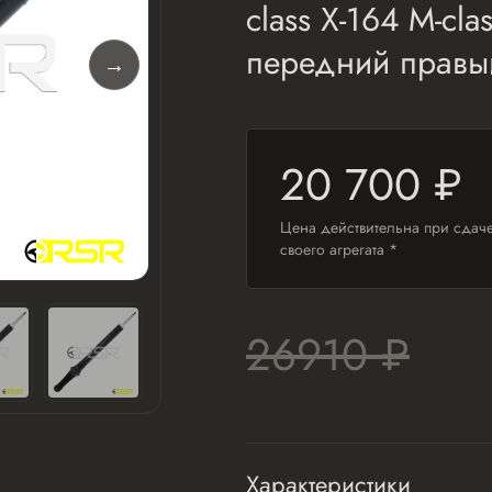
class X-164 M-c
передний правы
20 700 ₽
Цена действительна при сдач
своего агрегата *
26910 ₽
Характеристики