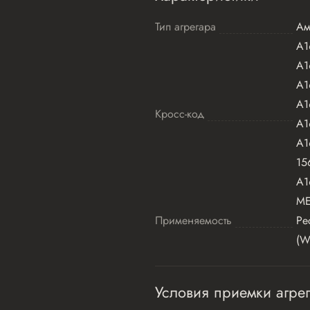
Тип агрегара
Ам
A1
A1
A1
A1
Кросс-код
A1
A1
15
A1
ME
Применяемость
Ре
(W
Условия приемки агрег