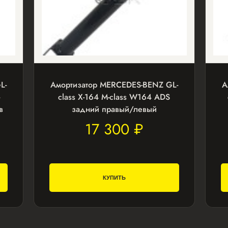
L-
Амортизатор MERCEDES-BENZ GL-
А
class X-164 M-class W164 ADS
в
задний правый/левый
17 300 ₽
КУПИТЬ