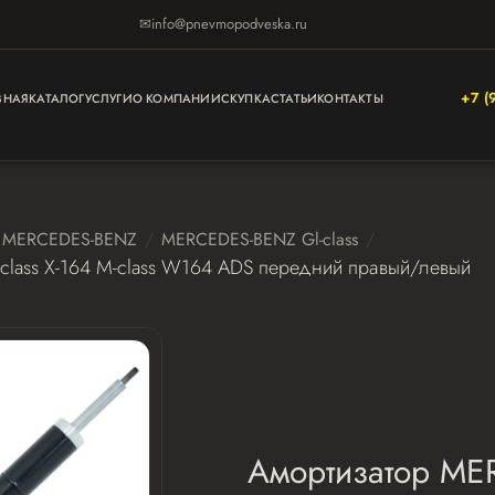
✉
info@pnevmopodveska.ru
+7 (
ВНАЯ
КАТАЛОГ
УСЛУГИ
О КОМПАНИИ
СКУПКА
СТАТЬИ
КОНТАКТЫ
MERCEDES-BENZ
MERCEDES-BENZ Gl-class
lass X-164 M-class W164 ADS передний правый/левый
Амортизатор ME