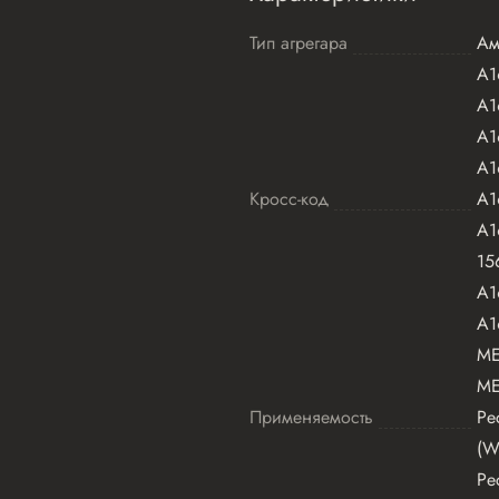
Тип агрегара
Ам
A1
A1
A1
A1
Кросс-код
A1
A1
15
A1
A1
ME
ME
Применяемость
Ре
(W
Ре