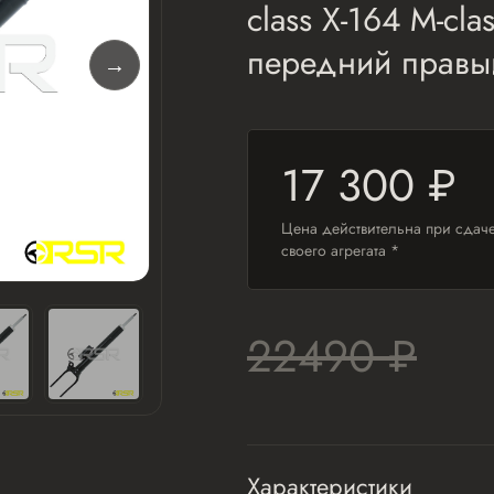
class X-164 M-cl
передний правы
17 300 ₽
Цена действительна при сдач
своего агрегата *
22490 ₽
Характеристики