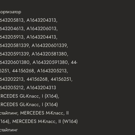
ортизатор
643205813, A1643204313,
643204613, A1643206013,
643205913, A1643204413,
64320581339, A164320601339,
64320591339, A164320581380,
64320601380, A164320591380, 44-
6251, 44-156268, A1643205213,
643202213, 44156268, 44156251,
643205212, A1643204313
RCEDES GL-Класс, I (X164),
RCEDES GL-Класс, I (X164)
стайлинг, MERCEDES M-Класс, II
164), MERCEDES M-Класс, II (W164)
стайлинг