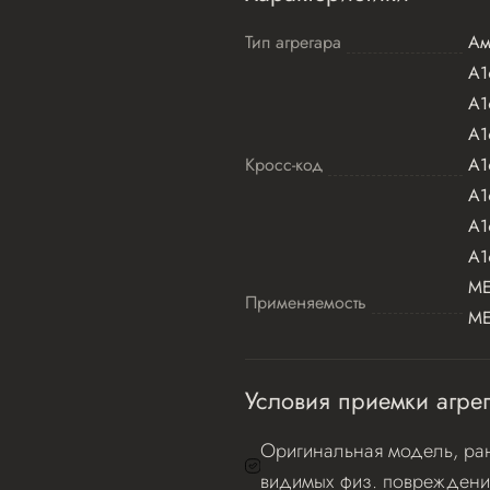
Тип агрегара
Ам
A1
A1
A1
Кросс-код
A1
A1
A1
A1
ME
Применяемость
ME
Условия приемки агрег
Оригинальная модель, ран
видимых физ. повреждени