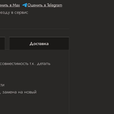
нить в Мах
Оценить в Telegram
иезду в сервис
Доставка
овместимость т.к. деталь
ти
ь, замена на новый