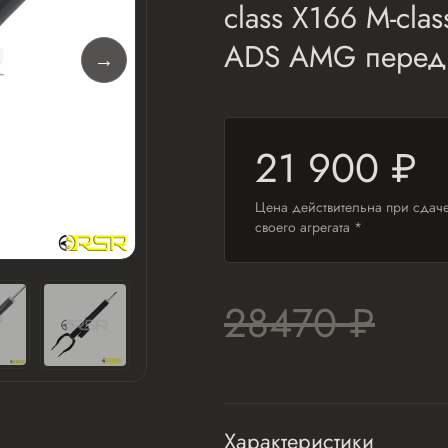
class X166 M-cla
ADS AMG перед
21 900 ₽
Цена действительна при сдач
своего агрегата *
28470 ₽
Характеристики