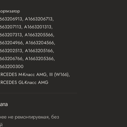
ортизатор
663206913, A1663206713,
663207113, A1663201313,
663207313, A1663205566,
663204966, A1663204566,
663202513, A1663205166,
663206766, A1663205366,
663200300
RCEDES M-Класс AMG, III (W166),
RCEDES GL-Класс AMG
ата
ее не ремонтируемая, без
й