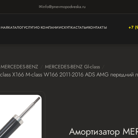
✉
info@pnevmopodveska.ru
+7 (
ВНАЯ
КАТАЛОГ
УСЛУГИ
О КОМПАНИИ
СКУПКА
СТАТЬИ
КОНТАКТЫ
MERCEDES-BENZ
MERCEDES-BENZ Gl-class
lass X166 M-class W166 2011-2016 ADS AMG передний 
Амортизатор ME