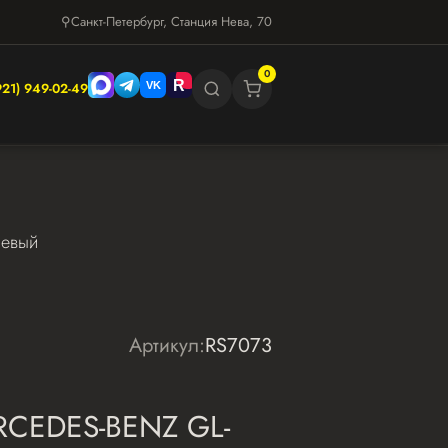
⚲
Санкт-Петербург, Станция Нева, 70
0
921) 949-02-49
левый
Артикул:
RS7073
RCEDES-BENZ GL-