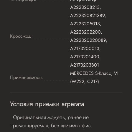
A2223208213,
A222320821389,
A2223205013,
A2223202200,
Кросс-код
A222320220089,
A2173200013,
A2173201400,
A2173203801
MERCEDES S-Класс, VI
Применяемость
(W222, C217)
Условия приемки агрегата
Оригинальная модель, ранее не
ремонтируемая, без видимых физ.