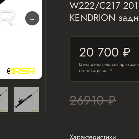
W222/C217 201
KENDRION задн
20 700 ₽
Цена действительна при сдач
своего агрегата *
26910 ₽
Характеристики