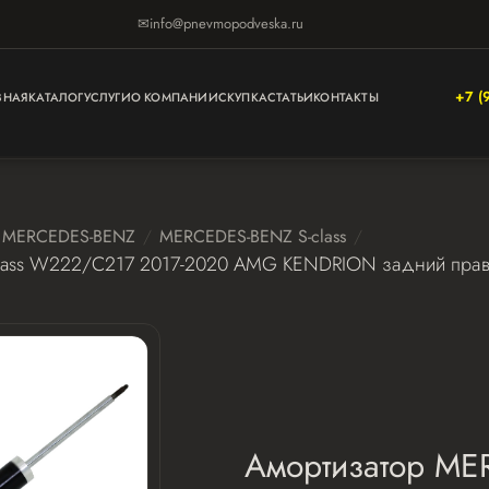
✉
info@pnevmopodveska.ru
+7 (
ВНАЯ
КАТАЛОГ
УСЛУГИ
О КОМПАНИИ
СКУПКА
СТАТЬИ
КОНТАКТЫ
MERCEDES-BENZ
MERCEDES-BENZ S-class
lass W222/C217 2017-2020 AMG KENDRION задний пра
Амортизатор MER