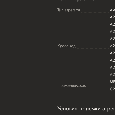
Тип агрегара
Ам
A2
A2
A2
A2
Кросс-код
A2
A2
A2
A2
A2
ME
Применяемость
C2
Условия приемки агрег