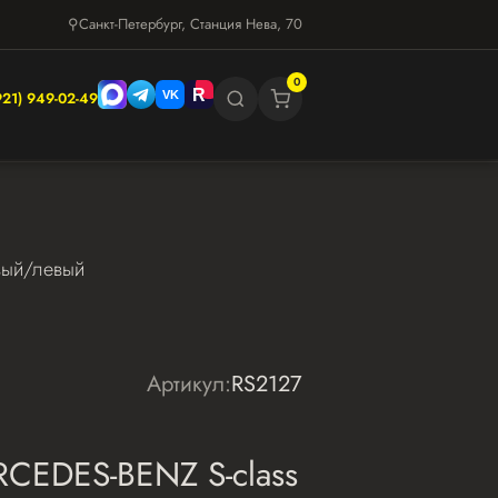
⚲
Санкт-Петербург, Станция Нева, 70
0
921) 949-02-49
вый/левый
Артикул:
RS2127
CEDES-BENZ S-class