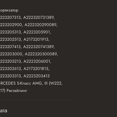
ортизатор
223207313, A222320731389,
223202900, A222320290089,
223205313, A2223205901,
223202513, A2173201913,
223207413, A222320741389,
223203000, A222320300089,
223205213, A2223206001,
223202613, A2173201813,
223203313, A2223203413
RCEDES S-Класс AMG, III (W222,
17) Рестайлинг
ата