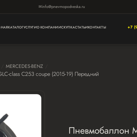
✉
info@pnevmopodveska.ru
+7 (
ВНАЯ
КАТАЛОГ
УСЛУГИ
О КОМПАНИИ
СКУПКА
СТАТЬИ
КОНТАКТЫ
MERCEDES-BENZ
-class C253 coupe (2015-19) Передний
Пневмобаллон 