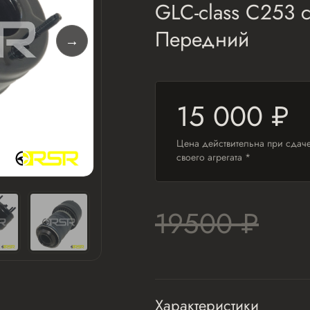
GLC-class C253 c
Передний
15 000 ₽
Цена действительна при сдач
своего агрегата *
19500 ₽
Характеристики