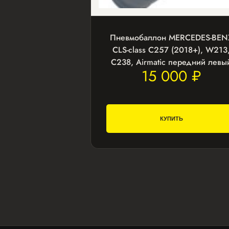
Пневмобаллон MERCEDES-BEN
CLS-class C257 (2018+), W213
C238, Airmatic передний левы
15 000 ₽
КУПИТЬ